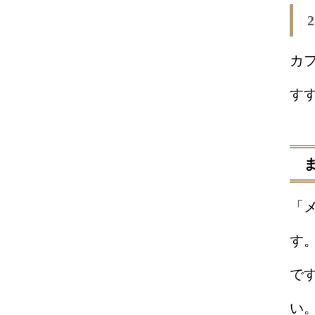
カ
す
「
す
で
い