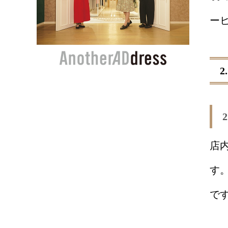
ー
店
す
で