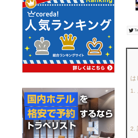
T
は
1
2