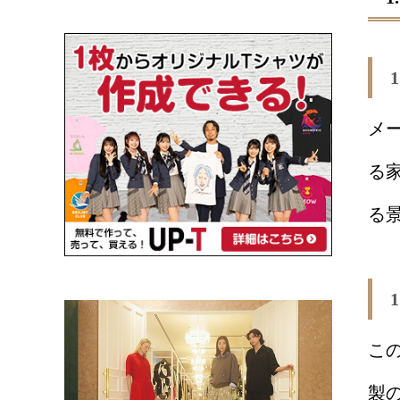
メ
る
る
こ
製