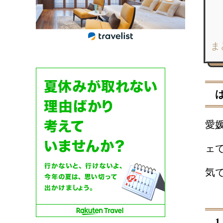
ま
愛
ェ
気