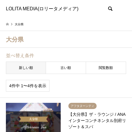
LOLITA MEDIA(ロリータメディア)
検索
大分県
大分県
並べ替え条件
新しい順
古い順
閲覧数順
4件中 1〜4件を表示
アフタヌーンティ
【大分県】ザ・ラウンジ / ANA
インターコンチネンタル別府リ
ゾート＆スパ