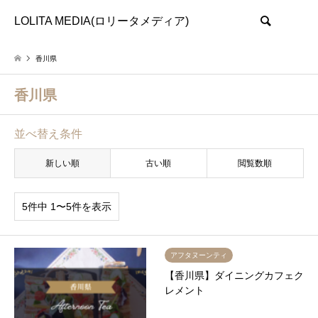
LOLITA MEDIA(ロリータメディア)
検索
香川県
香川県
並べ替え条件
新しい順
古い順
閲覧数順
5件中 1〜5件を表示
アフタヌーンティ
【香川県】ダイニングカフェク
レメント