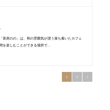
の
「茶房のの」は、和の雰囲気が漂う落ち着いたカフェ
間を楽しむことができる場所で…
1
2
