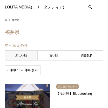
LOLITA MEDIA(ロリータメディア)
検索
福井県
福井県
並べ替え条件
新しい順
古い順
閲覧数順
8件中 1〜8件を表示
アフタヌーンティ
【福井県】Bluestocking