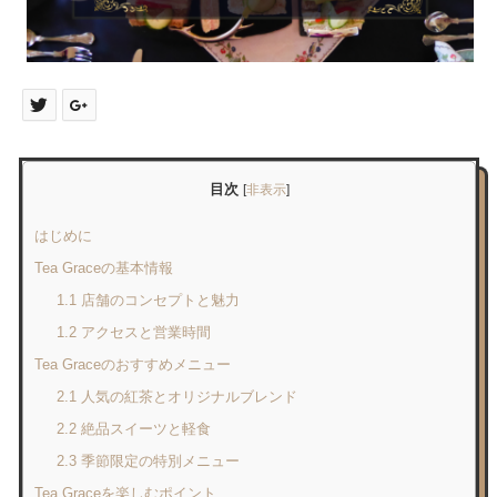
目次
[
非表示
]
はじめに
Tea Graceの基本情報
1.1 店舗のコンセプトと魅力
1.2 アクセスと営業時間
Tea Graceのおすすめメニュー
2.1 人気の紅茶とオリジナルブレンド
2.2 絶品スイーツと軽食
2.3 季節限定の特別メニュー
Tea Graceを楽しむポイント