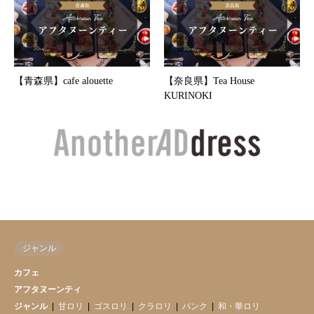
【青森県】cafe alouette
【奈良県】Tea House
KURINOKI
ジャンル
カフェ
アフタヌーンティ
ジャンル
甘ロリ
ゴスロリ
クラロリ
パンク
和・華ロリ