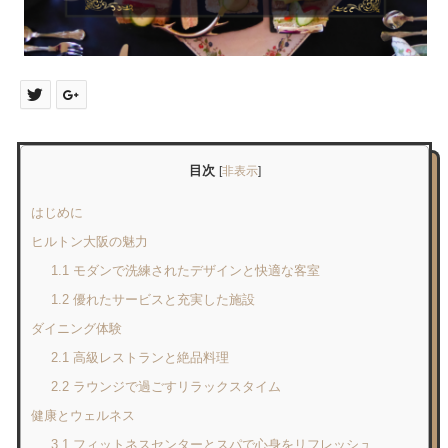
目次
[
非表示
]
はじめに
ヒルトン大阪の魅力
1.1 モダンで洗練されたデザインと快適な客室
1.2 優れたサービスと充実した施設
ダイニング体験
2.1 高級レストランと絶品料理
2.2 ラウンジで過ごすリラックスタイム
健康とウェルネス
3.1 フィットネスセンターとスパで心身をリフレッシュ