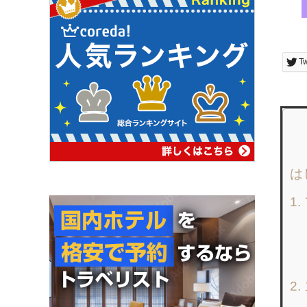
T
は
1
2