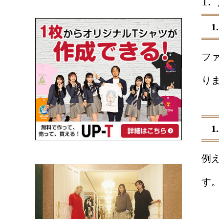
1
フ
り
例
す