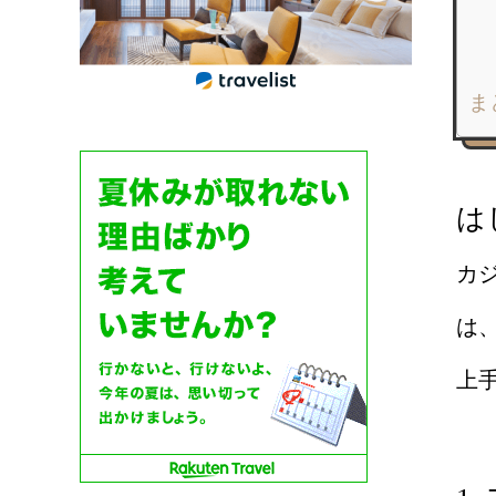
ま
は
カ
は
上