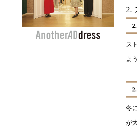
2
ス
よ
冬
が